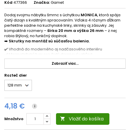
Kód
477366
Značka:
Gamet
Dodaj svojmu nábytku šmrnc s úchytkou
MONICA
, ktorá spája
čistý dizajn s kvalitným spracovaním. Vďaka 4 rôznym dĺžkam
perfektne sadne na kuchynské linky, skrinky aj zásuvky. Jej
kompaktné rozmery –
šírka 20 mm a výška 26 mm
– z nej
robia štýlový, no funkčný doplnok.
➡️
Skrutky na montáž sú súčasťou balenia.
✔️ Vhodná do moderného aj nadčasového interiéru
✔️ Minimalistický tvar pre čistý dizajnový vzhľad
✔️ Kvalitný materiál s dlhou životnosťou
Zobraziť viac...
Vyber si z ponúkaných rozmerov a dodaj nábytku nový
charakter.
Rozteč dier
4,18 €
i
Vložiť do košíka
Množstvo
