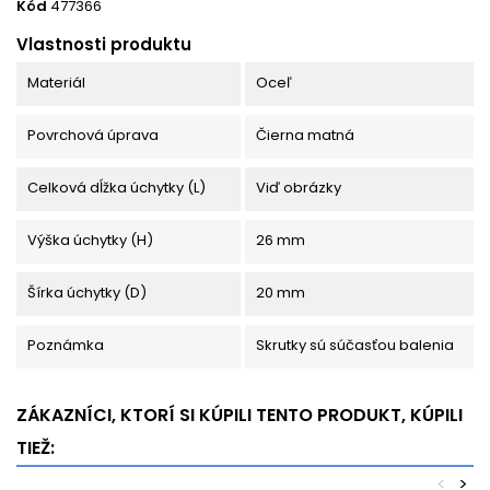
Kód
477366
Vlastnosti produktu
Materiál
Oceľ
Povrchová úprava
Čierna matná
Celková dĺžka úchytky (L)
Viď obrázky
Výška úchytky (H)
26 mm
Šírka úchytky (D)
20 mm
Poznámka
Skrutky sú súčasťou balenia
ZÁKAZNÍCI, KTORÍ SI KÚPILI TENTO PRODUKT, KÚPILI
TIEŽ:
<
>