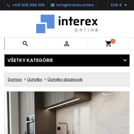

+421 905 888 005
info@interex.online
EUR €
0


shopping_cart
VŠETKY KATEGÓRIE
Domov
Úchytky
Úchytky dizajnové