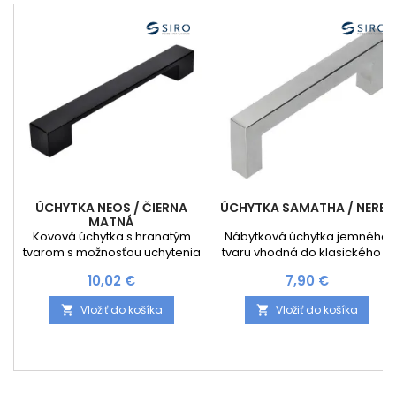
ÚCHYTKA NEOS / ČIERNA
ÚCHYTKA SAMATHA / NEREZ
MATNÁ
Kovová úchytka s hranatým
Nábytková úchytka jemného
tvarom s možnosťou uchytenia
tvaru vhodná do klasického a
skrutiek s roztečou dier 160 mm
moderného interiéru
Cena
Cena
10,02 €
7,90 €
alebo 192 mm a celkovou
dĺžkou úchytky 205 mm
Vložiť do košíka
Vložiť do košíka

