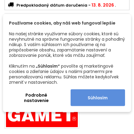
13. 8. 2026
Predpokladaný dátum doručenia
-
.
Povrchová úprava:
Čierna matná
expand_more
Používame cookies, aby náš web fungoval lepšie
Na našej stránke využívame súbory cookies, ktoré sú
nevyhnutné na správne fungovanie stránky a pohodlný
nákup. S vaším súhlasom ich používame aj na
prispôsobenie obsahu, zapamätanie nastavení a
zobrazovanie ponúk, ktoré vás môžu zaujímať.
Čierna
Brúsený
Biela
matná
nikel
Kliknutím na
„Súhlasím“
povolíte aj marketingové
cookies a zdieľanie údajov s našimi partnermi pre
personalizovanú reklamu. Súhlas môžete kedykoľvek
zmeniť v nastaveniach.
DETAILY PRODUKTU
Podrobné
Súhlasím
nastavenie