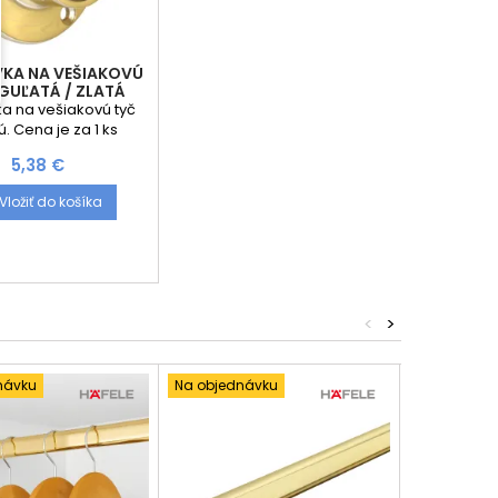
KA NA VEŠIAKOVÚ
 GUĽATÁ / ZLATÁ
a na vešiakovú tyč
. Cena je za 1 ks
Cena
5,38 €
Vložiť do košíka
<
>
návku
Na objednávku
Na objedná