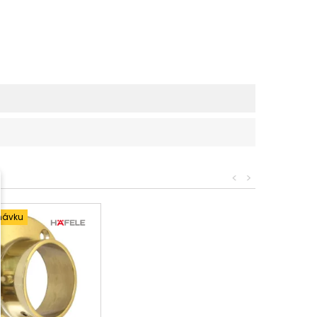
<
>
návku