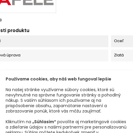
8
sti produktu
l
Oceľ
ová úprava
Zlatá
UTO PRODUKTU ODPORÚČAME
Používame cookies, aby náš web fungoval lepšie
Na našej stránke využívame súbory cookies, ktoré sú
ednávku
Na objednávku
Na objed
nevyhnutné na správne fungovanie stránky a pohodlný
nákup. S vaším súhlasom ich používame aj na
prispôsobenie obsahu, zapamätanie nastavení a
zobrazovanie ponúk, ktoré vás môžu zaujímať.
Kliknutím na
„Súhlasím“
povolíte aj marketingové cookies
a zdieľanie údajov s našimi partnermi pre personalizovanú
reklamu. Súhlas môžete kedykoľvek zmeniť v