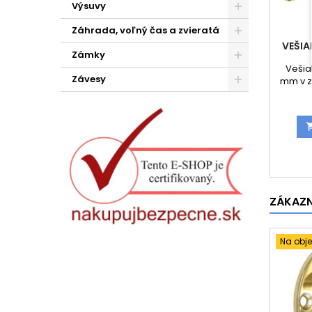
Výsuvy
Záhrada, voľný čas a zvieratá
VEŠIA
Zámky
Vešia
Závesy
mm v z
ZÁKAZNÍ
Na obj