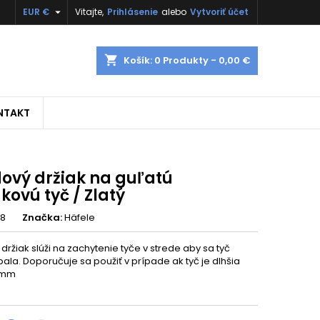

EUR €
Vitajte,
Prihlásenie
alebo
Vytvoriť účet
shopping_cart
Košík:
0
Produkty - 0,00 €
NTAKT
dový držiak na guľatú
kovú tyč / Zlatý
28
Značka:
Häfele
držiak slúži na zachytenie tyče v strede aby sa tyč
ala. Doporučuje sa použiť v prípade ak tyč je dlhšia
 mm