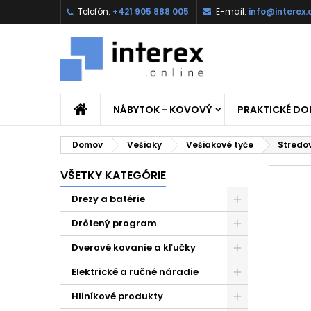
Telefón:
+421 905 888 005
E-mail:
info@interex.
NÁBYTOK - KOVOVÝ
PRAKTICKÉ D
Domov
Vešiaky
Vešiakové tyče
Stredov
VŠETKY KATEGÓRIE
Drezy a batérie
Drôtený program
Dverové kovanie a kľučky
Elektrické a ručné náradie
Hliníkové produkty