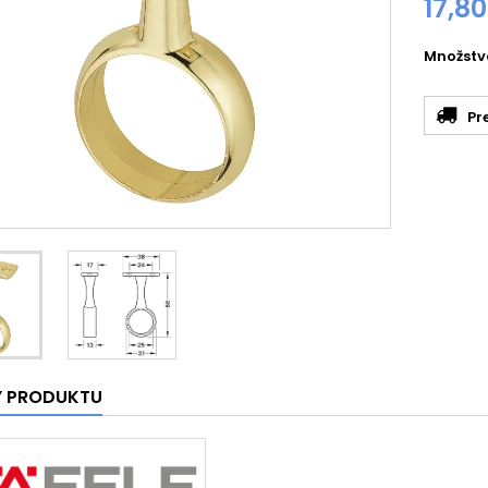
17,8
Množstv
Pr
Y PRODUKTU