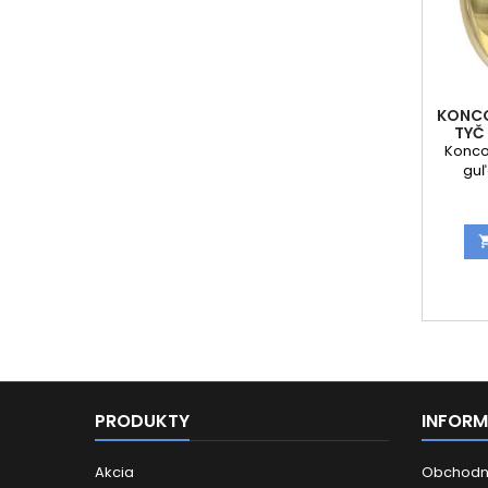
KONCO
TYČ
Konco
guľ
PRODUKTY
INFORM
Akcia
Obchodn