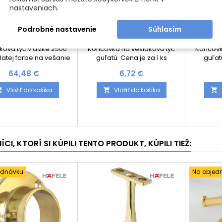
nastaveniach.
Podrobné nastavenie
Súhlasím
KOVÁ TYČ GULATÁ /
KONCOVKA NA VEŠIAKOVÚ
KONCOV
ZLATÁ
TYČ - GUĽATÁ / ZLATÁ
TYČ -
ková tyč v dĺžke 2500
Koncovka na vešiakovú tyč
Koncovk
latej farbe na vešanie
guľatú. Cena je za 1 ks
guľatú
oblečenia.
Cena
Cena
64,48 €
6,72 €
Vložiť do košíka
Vložiť do košíka



CI, KTORÍ SI KÚPILI TENTO PRODUKT, KÚPILI TIEŽ:
ednávku
Na objed