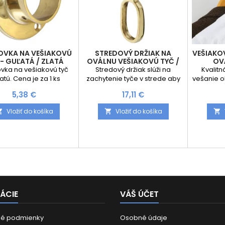
VKA NA VEŠIAKOVÚ
STREDOVÝ DRŽIAK NA
VEŠIAKO
 - GUĽATÁ / ZLATÁ
OVÁLNU VEŠIAKOVÚ TYČ /
OV
ZLATÝ
vka na vešiakovú tyč
Stredový držiak slúži na
Kvalitn
atú. Cena je za 1 ks
zachytenie tyče v strede aby
vešanie o
sa tyč neprehýbala.
voľbou pr
Cena
Cena
5,38 €
17,11 €
Doporučuje sa použiť v
efektívne v
prípade ak tyč je dlhšia ako
alebo
Vložiť do košíka
Vložiť do košíka



900 mm
elega
via
prevede
hodí do a
Dostupn
Tyč je 
materiálu
zaručuje j
ÁCIE
VÁŠ ÚČET
é podmienky
Osobné údaje