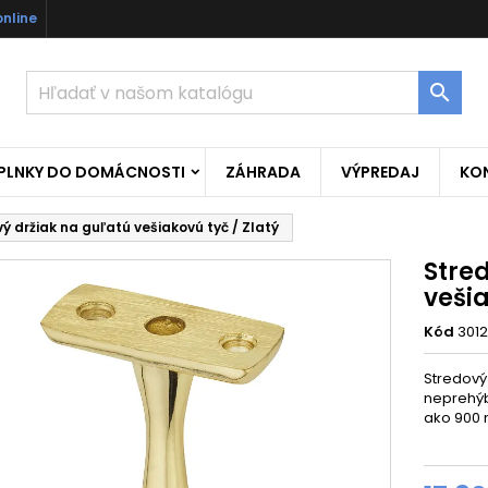
online

OPLNKY DO DOMÁCNOSTI
ZÁHRADA
VÝPREDAJ
KO
ý držiak na guľatú vešiakovú tyč / Zlatý
Stre
vešia
Kód
301
Stredový 
neprehýb
ako 900