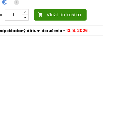
0 €
i
Vložiť do košíka
o

13. 8. 2026
edpokladaný dátum doručenia
-
.