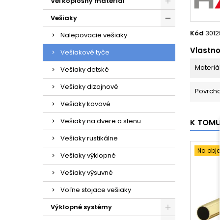
Veľkoplošný materiál
Vešiaky
Kód
3012
Nalepovacie vešiaky
Vlastno
Vešiakové tyče
Materiá
Vešiaky detské
Vešiaky dizajnové
Povrch
Vešiaky kovové
Vešiaky na dvere a stenu
K TOM
Vešiaky rustikálne
Na obj
Vešiaky výklopné
Vešiaky výsuvné
Voľne stojace vešiaky
Výklopné systémy