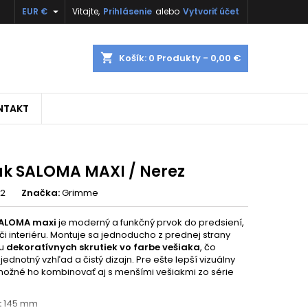

EUR €
Vitajte,
Prihlásenie
alebo
Vytvoriť účet
shopping_cart
Košík:
0
Produkty - 0,00 €
NTAKT
ak SALOMA MAXI / Nerez
12
Značka:
Grimme
ALOMA maxi
je moderný a funkčný prvok do predsiení,
či interiéru. Montuje sa jednoducho z prednej strany
u
dekoratívnych skrutiek vo farbe vešiaka
, čo
jednotný vzhľad a čistý dizajn. Pre ešte lepší vizuálny
 možné ho kombinovať aj s menšími vešiakmi zo série
:
145 mm