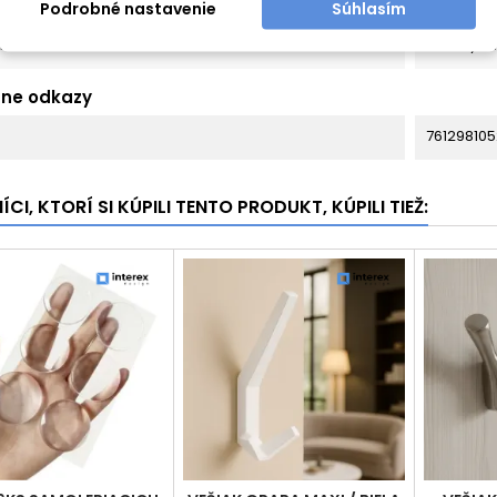
Podrobné nastavenie
Súhlasím
mka
Skrutky s
tne odkazy
761298105
CI, KTORÍ SI KÚPILI TENTO PRODUKT, KÚPILI TIEŽ: