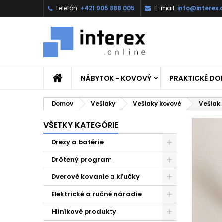
Telefón:
+421 905 888 005
E-mail:
info@interex.
NÁBYTOK - KOVOVÝ
PRAKTICKÉ D
Domov
Vešiaky
Vešiaky kovové
Vešiak
VŠETKY KATEGÓRIE
Drezy a batérie
Drôtený program
Dverové kovanie a kľučky
Elektrické a ručné náradie
Hliníkové produkty