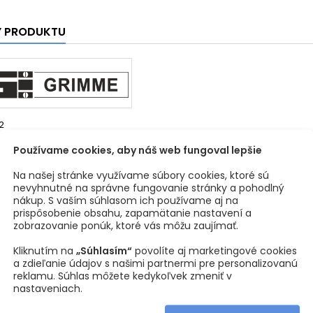
Y PRODUKTU
2
sti produktu
Používame cookies, aby náš web fungoval lepšie
l
Oceľ
Na našej stránke využívame súbory cookies, ktoré sú
nevyhnutné na správne fungovanie stránky a pohodlný
nákup. S vaším súhlasom ich používame aj na
ová úprava
Nerez
prispôsobenie obsahu, zapamätanie nastavení a
zobrazovanie ponúk, ktoré vás môžu zaujímať.
20 mm
Kliknutím na
„Súhlasím“
povolíte aj marketingové cookies
a zdieľanie údajov s našimi partnermi pre personalizovanú
145 mm
reklamu. Súhlas môžete kedykoľvek zmeniť v
nastaveniach.
46 mm