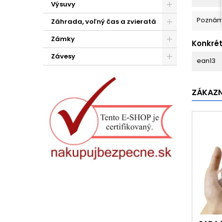
Výsuvy
Pozná
Záhrada, voľný čas a zvieratá
Zámky
Konkré
Závesy
ean13
ZÁKAZNÍ