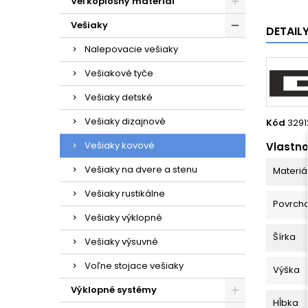
Veľkoplošný materiál
Vešiaky
DETAIL
Nalepovacie vešiaky
Vešiakové tyče
Vešiaky detské
Vešiaky dizajnové
Kód
3291
Vešiaky kovové
Vlastno
Vešiaky na dvere a stenu
Materiá
Vešiaky rustikálne
Povrch
Vešiaky výklopné
Šírka
Vešiaky výsuvné
Voľne stojace vešiaky
Výška
Výklopné systémy
Hĺbka