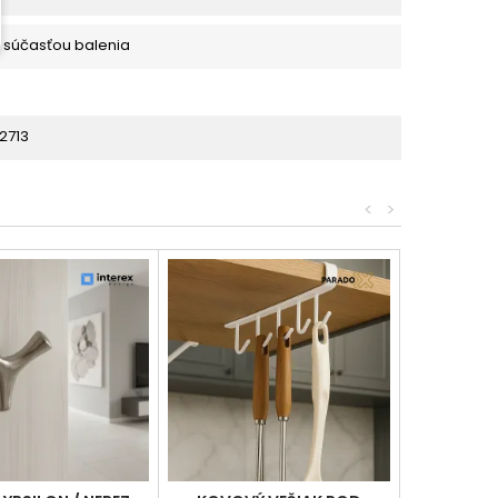
ú súčasťou balenia
2713
<
>