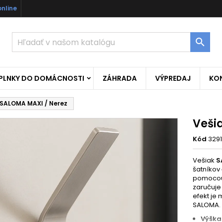
online

OPLNKY DO DOMÁCNOSTI
ZÁHRADA
VÝPREDAJ
KO
 SALOMA MAXI / Nerez
Veši
Kód
329
Vešiak
S
šatníkov 
pomoco
zaručuje 
efekt je
SALOMA.
Výška