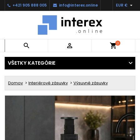

+421 905 888 005
info@interex.online
EUR €
0


shopping_cart
VŠETKY KATEGÓRIE
Domov
Interiérové zásuvky
Výsuvné zásuvky