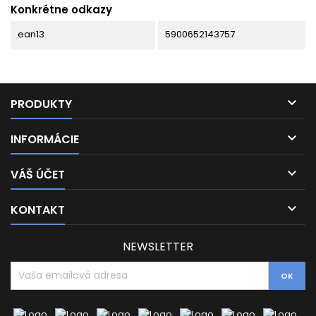
Konkrétne odkazy
ean13
5900652143757

PRODUKTY

INFORMÁCIE

VÁŠ ÚČET

KONTAKT
NEWSLETTER