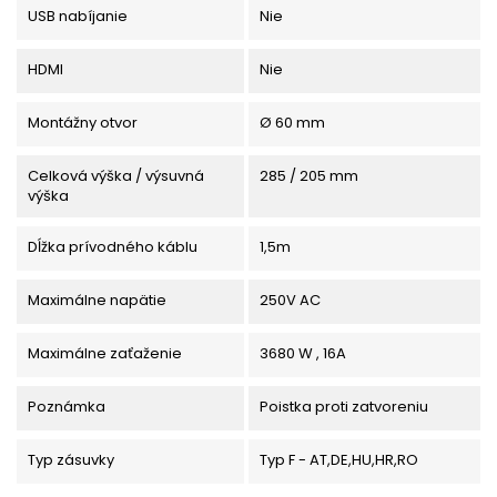
USB nabíjanie
Nie
HDMI
Nie
Montážny otvor
Ø 60 mm
Celková výška / výsuvná
285 / 205 mm
výška
Dĺžka prívodného káblu
1,5m
Maximálne napätie
250V AC
Maximálne zaťaženie
3680 W , 16A
Poznámka
Poistka proti zatvoreniu
Typ zásuvky
Typ F - AT,DE,HU,HR,RO