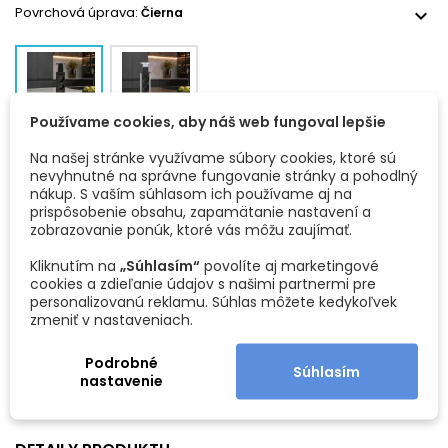
pre nemecký, rakúsky a maďarský chorvátsky a rumunský
Povrchová úprava:
Čierna
expand_more
trh.
Technické parametre
Typ: výsuvná elektrická zásuvka
Farba: čierna
Používame cookies, aby náš web fungoval lepšie
Počet zásuviek: 3× 230 V
Čierna
Hliník
Typ zásuviek: SCHUKO
Na našej stránke využívame súbory cookies, ktoré sú
Norma: vhodná pre nemecký, rakúsky a maďarský ,
nevyhnutné na správne fungovanie stránky a pohodlný
chorvátsky a rumunský trh
nákup. S vaším súhlasom ich používame aj na
Napájanie: VDE 16 A plug
Typ zásuvky:
Typ F - AT,DE,HU,HR,RO
expand_more
prispôsobenie obsahu, zapamätanie nastavení a
Dĺžka kábla: 1,5 m
zobrazovanie ponúk, ktoré vás môžu zaujímať.
Montážny otvor: Ø 60 mm
Vonkajší priemer krytu: Ø 85 mm
Kliknutím na
Celková výška: 285 mm
„Súhlasím“
povolíte aj marketingové
cookies a zdieľanie údajov s našimi partnermi pre
Montážna hrúbka dosky: 18 – 52 mm
personalizovanú reklamu. Súhlas môžete kedykoľvek
Montáž a používanie
Typ E -
Typ F -
zmeniť v nastaveniach.
FR,SK,CZ,P
AT,DE,HU
Vyvŕtajte otvor s priemerom 60 mm do pracovnej dosky.
L
,HR,RO
Vložte zásuvku do pripraveného otvoru a upevnite ju
Podrobné
Súhlasím
montážnym krúžkom zo spodnej strany.
nastavenie
Pripojte napájací kábel do elektrickej siete.
Stlačením horného krytu zásuvku vysuniete.
Po použití ju jemne zatlačte späť do uzatvorenej polohy.