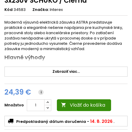
3x230V SCHUKO / Čierna
Kód
34583
Značka:
Interex
Moderná výsuvná elektrická zásuvka ASTRA predstavuje
praktické a elegantné riešenie napájania pre kuchynské linky,
pracovné stoly alebo kancelárske priestory. Po zatlačení
zostáva nenápadne ukrytá v pracovnej doske a v prípade
potreby ju jednoducho vysuniete. Čierne prevedenie dodáva
zásuvke moderný a minimalistický vzhľad.
Hlavné výhody
⚡ 3× zásuvka 230 V – pohodlné pripojenie viacerých zariadení
Zobraziť viac...
⬆️ Výsuvný mechanizmus – úspora priestoru a elegantné
riešenie
🎨 Moderné čierne prevedenie vhodné do moderných
24,39 €
interiérov
i
🛠 Jednoduchá montáž do pracovnej dosky alebo stola
Vložiť do košíka
Množstvo

🔒 Poistka proti samovoľnému zasunutiu
🏠 Ideálne do kuchýň, kancelárií, konferenčných stolov alebo
14. 8. 2026
Predpokladaný dátum doručenia
-
.
dielní
🌍
Zásuvky sú v norme SCHUKO typ F– určené predovšetkým