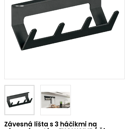
Závesná lišta s 3 háčikmi na