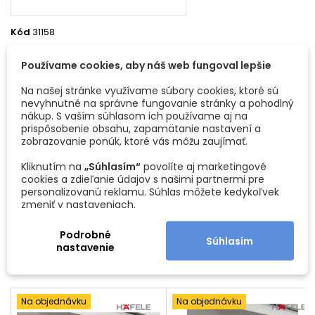
Kód
31158
Vlastnosti produktu
Používame cookies, aby náš web fungoval lepšie
Materiál
Oceľ
Na našej stránke využívame súbory cookies, ktoré sú
nevyhnutné na správne fungovanie stránky a pohodlný
Povrchová úprava
Čierna matná
nákup. S vaším súhlasom ich používame aj na
prispôsobenie obsahu, zapamätanie nastavení a
zobrazovanie ponúk, ktoré vás môžu zaujímať.
Šírka
120 mm
Kliknutím na
„Súhlasím“
povolíte aj marketingové
cookies a zdieľanie údajov s našimi partnermi pre
Výška
54 mm
personalizovanú reklamu. Súhlas môžete kedykoľvek
zmeniť v nastaveniach.
Hĺbka
39 mm
Podrobné
Súhlasím
nastavenie
K TOMUTO PRODUKTU ODPORÚČAME
<
>
Na objednávku
Na objednávku