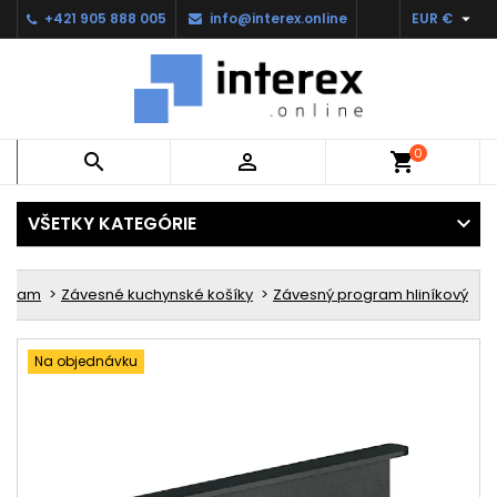

+421 905 888 005
info@interex.online
EUR €
0


shopping_cart
VŠETKY KATEGÓRIE
ogram
Závesné kuchynské košíky
Závesný program hliníkový
Na objednávku