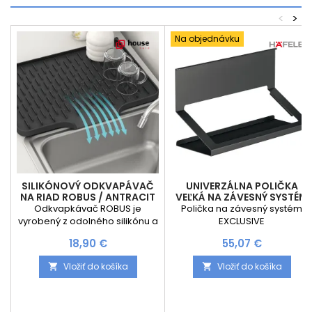
<
>
Na objednávku
SILIKÓNOVÝ ODKVAPÁVAČ
UNIVERZÁLNA POLIČKA
NA RIAD ROBUS / ANTRACIT
VEĽKÁ NA ZÁVESNÝ SYSTÉM
EXCLUSIVE / ČIERNA MATNÁ
Odkvapkávač ROBUS je
Polička na závesný systém
vyrobený z odolného silikónu a
EXCLUSIVE
navrhnutý tak, aby zabezpečil
Cena
Cena
18,90 €
55,07 €
efektívne a hygienické
odtekanie vody z umytého
Vložiť do košíka
Vložiť do košíka


riadu. Vďaka špeciálnemu
sklonu 15° voda prirodzene
odteká, čím zostáva váš
kuchynský pult čistý a suchý. S