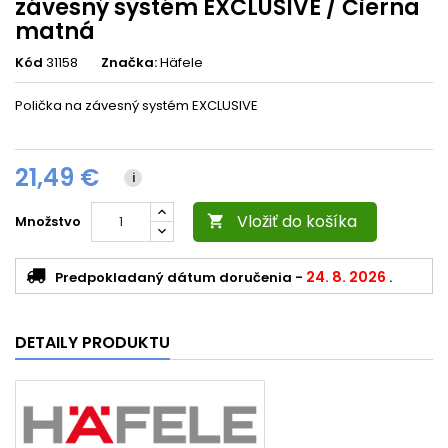
závesný systém EXCLUSIVE / Čierna
matná
Kód
31158
Značka:
Häfele
Polička na závesný systém EXCLUSIVE
21,49 €
i
Vložiť do košíka
Množstvo

24. 8. 2026
Predpokladaný dátum doručenia
-
.
DETAILY PRODUKTU