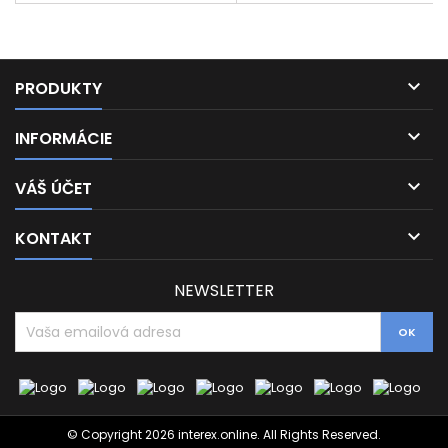
kompaktnými rozmermi 400 ×
320 mm a výškou len 10 mm sa
ľahko zmestí na akúkoľvek
pracovnú plochu a je ideálny

na...
PRODUKTY

INFORMÁCIE

VÁŠ ÚČET

KONTAKT
NEWSLETTER
© Copyright 2026 interex.online. All Rights Reserved.