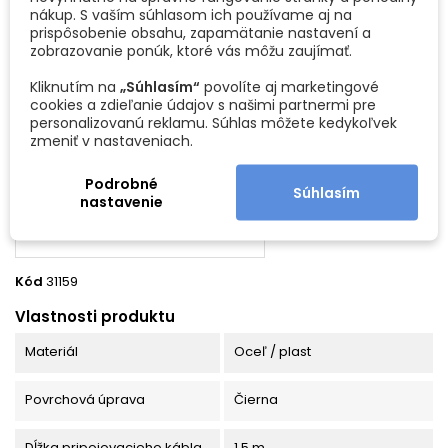
nákup. S vaším súhlasom ich používame aj na
prispôsobenie obsahu, zapamätanie nastavení a
Biela
Čierna
zobrazovanie ponúk, ktoré vás môžu zaujímať.
Kliknutím na
„Súhlasím“
povolíte aj marketingové
cookies a zdieľanie údajov s našimi partnermi pre
personalizovanú reklamu. Súhlas môžete kedykoľvek
DETAILY PRODUKTU
zmeniť v nastaveniach.
Podrobné
Súhlasím
nastavenie
Kód
31159
Vlastnosti produktu
Materiál
Oceľ / plast
Povrchová úprava
Čierna
Dĺžka pripojovacieho kábla
1,5 m