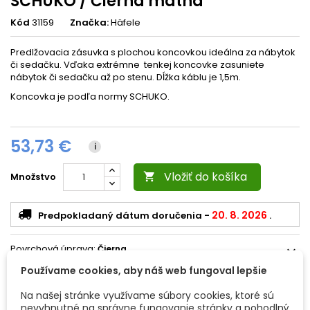
SCHUKO / Čierna matná
Kód
31159
Značka:
Häfele
Predlžovacia zásuvka s plochou koncovkou ideálna za nábytok
či sedačku. Vďaka extrémne tenkej koncovke zasuniete
nábytok či sedačku až po stenu. Dĺžka káblu je 1,5m.
Koncovka je podľa normy SCHUKO.
53,73 €
i
Vložiť do košíka
Množstvo

20. 8. 2026
Predpokladaný dátum doručenia
-
.
Povrchová úprava:
Čierna
expand_more
Používame cookies, aby náš web fungoval lepšie
Na našej stránke využívame súbory cookies, ktoré sú
nevyhnutné na správne fungovanie stránky a pohodlný