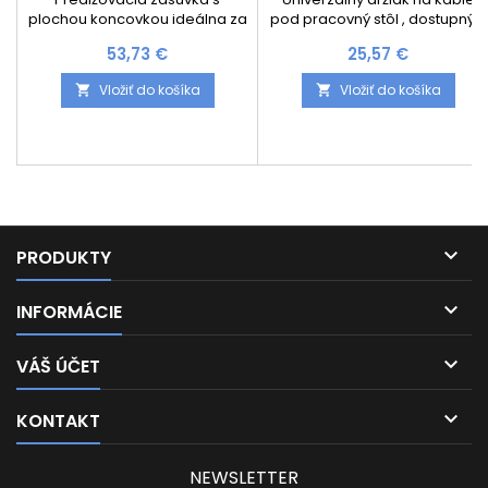
plochou koncovkou ideálna za
pod pracovný stôl , dostupný v
nábytok či sedačku. Vďaka
3 dĺžkach. Jednoduchá
Cena
Cena
53,73 €
25,57 €
extrémne tenkej koncovke
montáž a aj demontáž
zasuniete nábytok či sedačku
Vložiť do košíka
Vložiť do košíka


až po stenu. Dĺžka káblu je 1,5m.
Koncovka je podľa normy
SCHUKO.

PRODUKTY

INFORMÁCIE

VÁŠ ÚČET

KONTAKT
NEWSLETTER