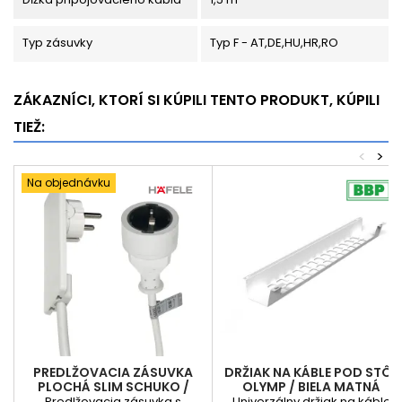
Typ zásuvky
Typ F - AT,DE,HU,HR,RO
ZÁKAZNÍCI, KTORÍ SI KÚPILI TENTO PRODUKT, KÚPILI
TIEŽ:
<
>
Na objednávku
PREDLŽOVACIA ZÁSUVKA
DRŽIAK NA KÁBLE POD STÔL
PLOCHÁ SLIM SCHUKO /
OLYMP / BIELA MATNÁ
BIELA
Predlžovacia zásuvka s
Univerzálny držiak na káble