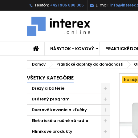
Telefón:
+421 905 888 005
E-mail:
info@interex.
NÁBYTOK - KOVOVÝ
PRAKTICKÉ D
Domov
Praktické doplnky do domácnosti
O
VŠETKY KATEGÓRIE
Na obj
Drezy a batérie
Drôtený program
Dverové kovanie a kľučky
Elektrické a ručné náradie
Hliníkové produkty