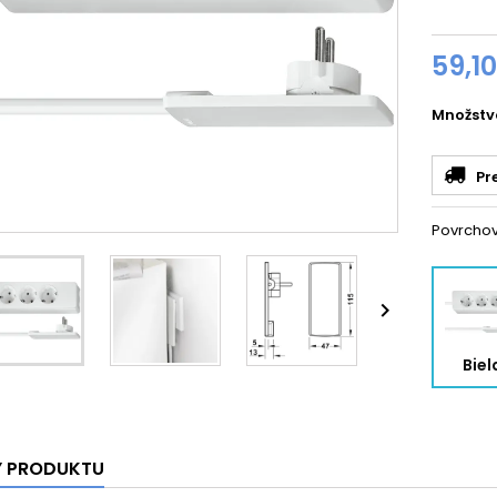
59,1
Množstv
Pr
Povrcho

Biel
Y PRODUKTU