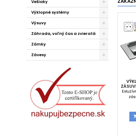
ZÁKAZNÍ
Vešiaky
Výklopné systémy
Výsuvy
Záhrada, voľný čas a zvieratá
Zámky
Závesy
VÝK
ZÁSUVK
FRENCH
Exluzív
zás
preve
štruktu
na
roko
pracovn
nie je
vodou.