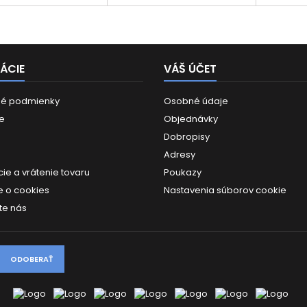
88 mm
zariad
Lightni
Type-
navrhnu
všetky
ÁCIE
VÁŠ ÚČET
é podmienky
Osobné údaje
e
Objednávky
Dobropisy
Adresy
ie a vrátenie tovaru
Poukazy
 o cookies
Nastavenia súborov cookie
te nás