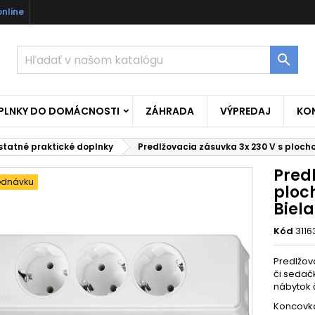
online

OPLNKY DO DOMÁCNOSTI
ZÁHRADA
VÝPREDAJ
KO
statné praktické doplnky
Predlžovacia zásuvka 3x 230 V s ploch
Predl
ednávku
ploc
Biela
Kód
3116
Predlžov
či sedač
nábytok č
Koncovk