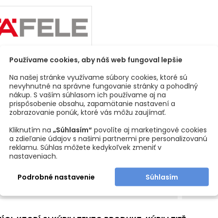
Používame cookies, aby náš web fungoval lepšie
3
Na našej stránke využívame súbory cookies, ktoré sú
sti produktu
nevyhnutné na správne fungovanie stránky a pohodlný
nákup. S vaším súhlasom ich používame aj na
l
Oceľ / pl
prispôsobenie obsahu, zapamätanie nastavení a
zobrazovanie ponúk, ktoré vás môžu zaujímať.
ová úprava
Biela
Kliknutím na
„Súhlasím“
povolíte aj marketingové cookies
a zdieľanie údajov s našimi partnermi pre personalizovanú
ripojovacieho kábla
1,5 m
reklamu. Súhlas môžete kedykoľvek zmeniť v
nastaveniach.
lektrických zásuviek
3 x 230V
Podrobné nastavenie
Súhlasím
uvky
Typ F - A