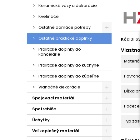
Keramické vázy a dekorácie
Kvetináče
Ostatné domáce potreby
Ostatné praktické doplnky
Kód
3116
Praktické doplnky do
Vlastno
kancelárie
Materiá
Praktické doplnky do kuchyne
Praktické doplnky do kúpeľne
Povrch
Vianočné dekorácie
Dĺžka p
Spojovací materiál
Počet e
Spotrebiče
Úchytky
Typ zás
Veľkoplošný materiál