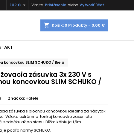

EUR €
Vitajte,
Prihlásenie
alebo
Vytvoriť účet
shopping_cart
Košík:
0
Produkty - 0,00 €
NTAKT
ou koncovkou SLIM SCHUKO / Biela
žovacia zásuvka 3x 230 V s
hou koncovkou SLIM SCHUKO /
3
Značka:
Häfele
acia zásuvka s plochou koncovkou ideálna za nábytok
ku. Vďaka extrémne tenkej koncovke zasuniete
i sedačku až po stenu. Dĺžka káblu je 1,5m.
a je podľa normy SCHUKO.