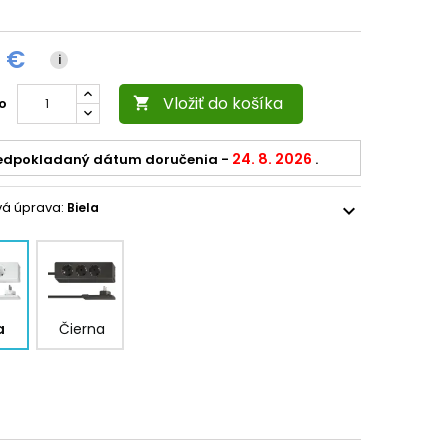
0 €
i
Vložiť do košíka
o

24. 8. 2026
edpokladaný dátum doručenia
-
.
vá úprava:
Biela
expand_more
a
Čierna