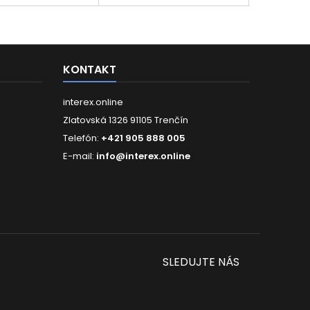
enie s konektormi
priestoru nádych luxusu a
ng, Micro USB alebo
organizácie. Táto podložka
C, tento kábel je
kombinuje funkčnosť, dizajn a
tý tak, aby pokryl
odolnosť, aby ste mohli...
 vaše potreby. Už
KONTAKT
žiadne...
interex.online
Zlatovská 1326 91105 Trenčín
Telefón:
+421 905 888 005
E-mail:
info@interex.online
SLEDUJTE NÁS